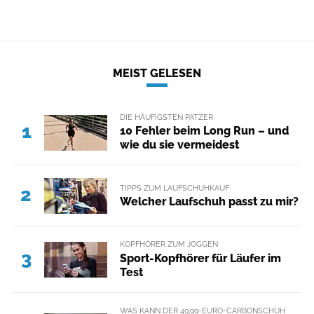
MEIST GELESEN
DIE HÄUFIGSTEN PATZER
1
10 Fehler beim Long Run – und
wie du sie vermeidest
TIPPS ZUM LAUFSCHUHKAUF
2
Welcher Laufschuh passt zu mir?
KOPFHÖRER ZUM JOGGEN
3
Sport-Kopfhörer für Läufer im
Test
WAS KANN DER 49,99-EURO-CARBONSCHUH