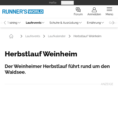
Hefte
Produkte
Forum
Anmelden
Menü
ne
Training
Laufevents
Schuhe & Ausrüstung
Ernährung
Gesun
Laufevents
Laufkalender
Herbstlauf Weinheim
Herbstlauf Weinheim
Der Weinheimer Herbstlauf führt rund um den
Waidsee.
ANZEIGE