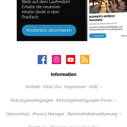
Bleib auf dem Laufenden!
Erhalte die neuesten
Inhalte direkt in dein
Postfach.
Kostenlos abonnieren
Information
Kontakt
Über Uns
Impressum
AGB
Nutzungsbedingungen
Nutzungsbedingungen Forum
Datenschutz
Privacy Manager
Barrierefreiheitserklaerung