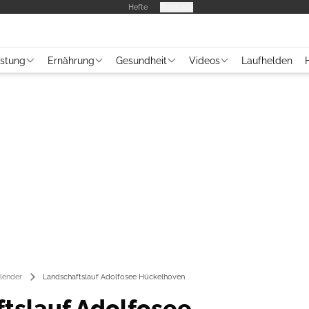
Hefte
Produkte
üstung
Ernährung
Gesundheit
Videos
Laufhelden
lender
Landschaftslauf Adolfosee Hückelhoven
tslauf Adolfosee