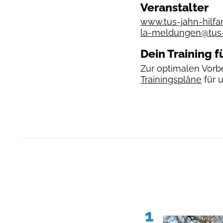
Veranstalter
www.tus-jahn-hilfar
la-meldungen@tus-j
Dein Training f
Zur optimalen Vorbe
Trainingspläne
für 
1