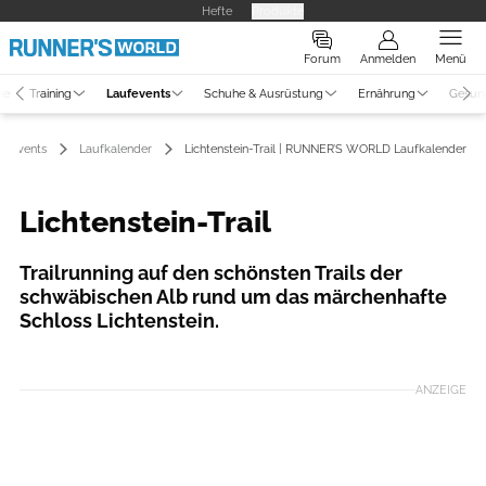
Hefte
Produkte
Forum
Anmelden
Menü
ne
Training
Laufevents
Schuhe & Ausrüstung
Ernährung
Gesun
ufevents
Laufkalender
Lichtenstein-Trail | RUNNER’S WORLD Laufkalender
Lichtenstein-Trail
Trailrunning auf den schönsten Trails der
schwäbischen Alb rund um das märchenhafte
Schloss Lichtenstein.
Foto: BeLa Sportfoto, Benjamin Lau
ANZEIGE