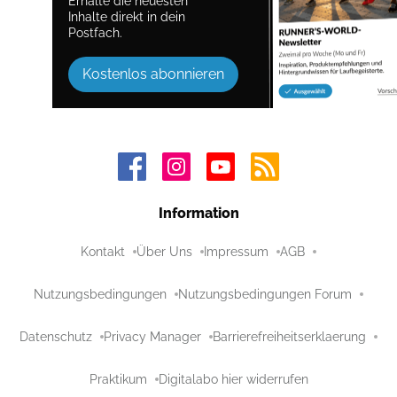
Erhalte die neuesten
Inhalte direkt in dein
Postfach.
Kostenlos abonnieren
Information
Kontakt
Über Uns
Impressum
AGB
Nutzungsbedingungen
Nutzungsbedingungen Forum
Datenschutz
Privacy Manager
Barrierefreiheitserklaerung
Praktikum
Digitalabo hier widerrufen