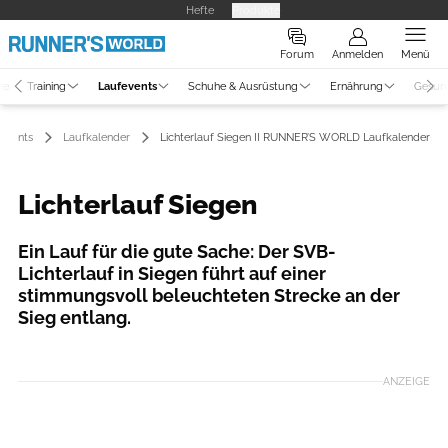
Hefte
Produkte
Forum
Anmelden
Menü
ne
Training
Laufevents
Schuhe & Ausrüstung
Ernährung
Gesun
events
Laufkalender
Lichterlauf Siegen II RUNNER’S WORLD Laufkalender
Lichterlauf Siegen
Ein Lauf für die gute Sache: Der SVB-
Lichterlauf in Siegen führt auf einer
stimmungsvoll beleuchteten Strecke an der
Sieg entlang.
Foto: Frank Steinseifer
ANZEIGE