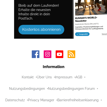
Bleib auf dem Laufenden!
Erhalte die neuesten
Inhalte direkt in dein
Postfach.
Kostenlos abonnieren
Information
Kontakt
Über Uns
Impressum
AGB
Nutzungsbedingungen
Nutzungsbedingungen Forum
Datenschutz
Privacy Manager
Barrierefreiheitserklaerung