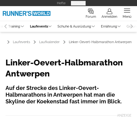
Hefte
Produkte
Forum
Anmelden
Menü
ne
Training
Laufevents
Schuhe & Ausrüstung
Ernährung
Gesun
Laufevents
Laufkalender
Linker-Oevert-Halbmarathon Antwerpen
Linker-Oevert-Halbmarathon
Antwerpen
Auf der Strecke des Linker-Oevert-
Halbmarathons in Antwerpen hat man die
Skyline der Koekenstad fast immer im Blick.
ANZEIGE