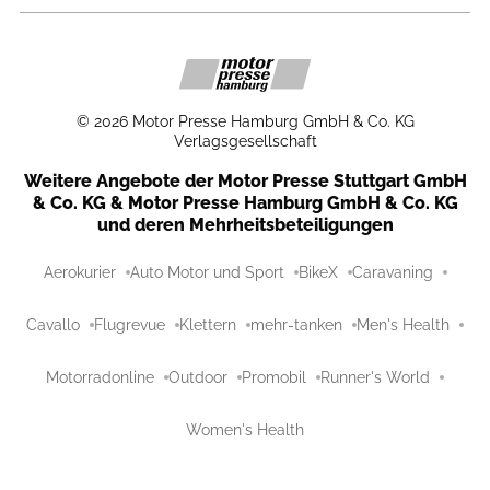
©
2026
Motor Presse Hamburg GmbH & Co. KG
Verlagsgesellschaft
Weitere Angebote der Motor Presse Stuttgart GmbH
& Co. KG & Motor Presse Hamburg GmbH & Co. KG
und deren Mehrheitsbeteiligungen
Aerokurier
Auto Motor und Sport
BikeX
Caravaning
Cavallo
Flugrevue
Klettern
mehr-tanken
Men's Health
Motorradonline
Outdoor
Promobil
Runner's World
Women's Health