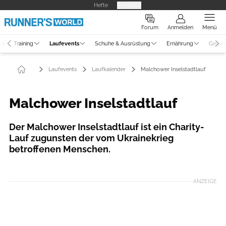
Hefte
Produkte
Forum
Anmelden
Menü
ne
Training
Laufevents
Schuhe & Ausrüstung
Ernährung
Gesun
Laufevents
Laufkalender
Malchower Inselstadtlauf
Malchower Inselstadtlauf
Der Malchower Inselstadtlauf ist ein Charity-
Lauf zugunsten der vom Ukrainekrieg
betroffenen Menschen.
Foto: Malchower Inselstadtlauf/Veranstalter
ANZEIGE