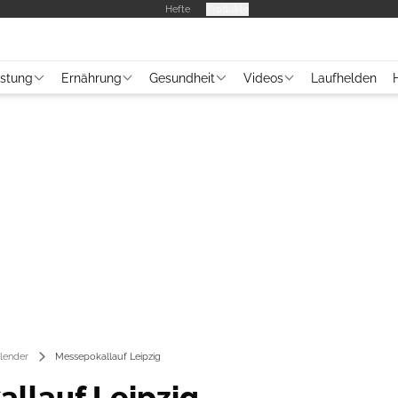
Hefte
Produkte
üstung
Ernährung
Gesundheit
Videos
Laufhelden
lender
Messepokallauf Leipzig
llauf Leipzig