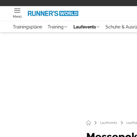
Menü
Trainingspläne
Training
Laufevents
Schuhe & Ausr
Laufevents
Laufka
Messepoka