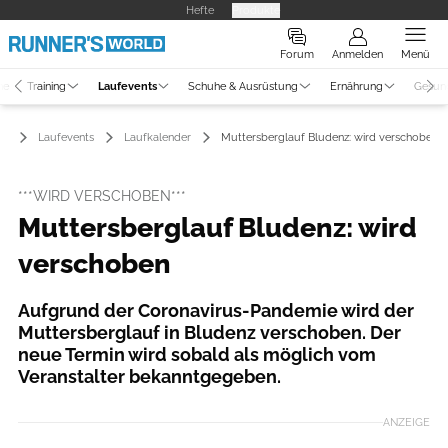
Hefte
Produkte
Forum
Anmelden
Menü
ne
Training
Laufevents
Schuhe & Ausrüstung
Ernährung
Gesun
Laufevents
Laufkalender
Muttersberglauf Bludenz: wird verschoben
***WIRD VERSCHOBEN***
Muttersberglauf Bludenz: wird
verschoben
Aufgrund der Coronavirus-Pandemie wird der
Muttersberglauf in Bludenz verschoben. Der
neue Termin wird sobald als möglich vom
Veranstalter bekanntgegeben.
ANZEIGE