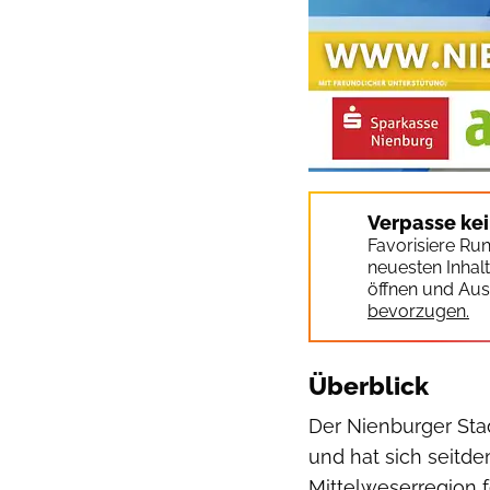
Verpasse ke
Favorisiere Ru
neuesten Inhal
öffnen und Aus
bevorzugen.
Überblick
Der Nienburger Stad
und hat sich seitdem
Mittelweserregion fe