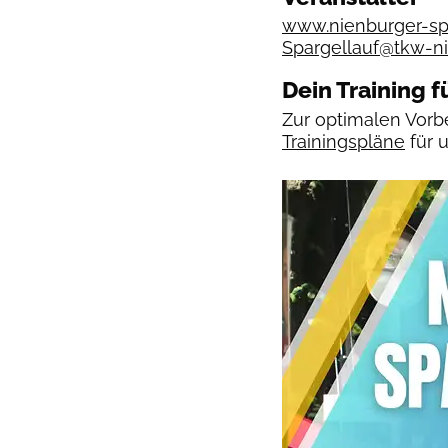
www.nienburger-spa
Spargellauf@tkw-n
Dein Training f
Zur optimalen Vorbe
Trainingspläne
für 