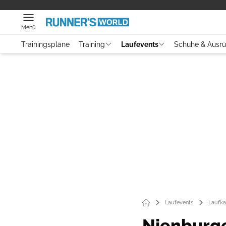
Menü
Trainingspläne
Training
Laufevents
Schuhe & Ausr
Laufevents
Laufka
Nienburge