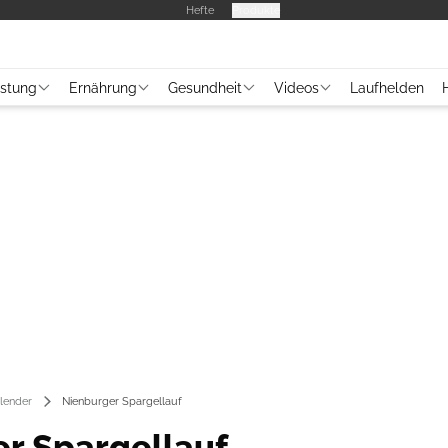
Hefte
Produkte
üstung
Ernährung
Gesundheit
Videos
Laufhelden
lender
Nienburger Spargellauf
r Spargellauf