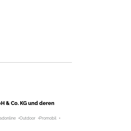
H & Co. KG und deren
adonline
Outdoor
Promobil