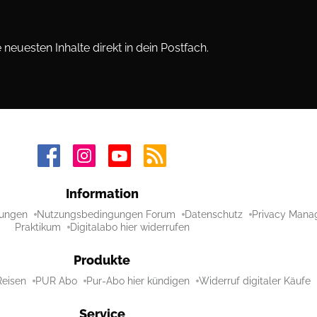
neuesten Inhalte direkt in dein Postfach.
Information
ungen
Nutzungsbedingungen Forum
Datenschutz
Privacy Mana
Praktikum
Digitalabo hier widerrufen
Produkte
Reisen
PUR Abo
Pur-Abo hier kündigen
Widerruf digitaler Käufe
Service