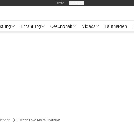
Hefte
Produkte
üstung
Ernährung
Gesundheit
Videos
Laufhelden
lender
Ocean Lava Malta Triathlon