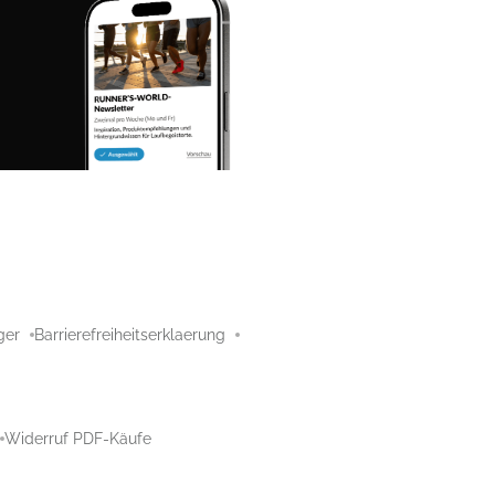
ger
Barrierefreiheitserklaerung
Widerruf PDF-Käufe