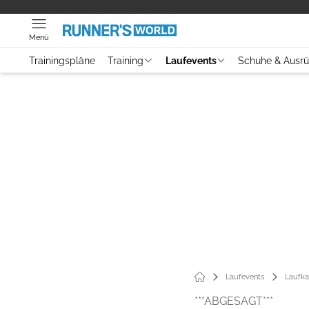
Menü
Trainingspläne
Training
Laufevents
Schuhe & Ausr
Laufevents
Laufka
***ABGESAGT***