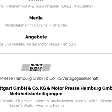
ne
Themen von A-Z
Gewinnspiele
Deals
Newsletter
Media
Mediadaten Print & Online
Heftarchiv
Angebote
bs und Praktika bei der Motor Presse Hamburg
 Presse Hamburg GmbH & Co. KG Verlagsgesellschaft
uttgart GmbH & Co. KG & Motor Presse Hamburg Gmb
Mehrheitsbeteiligungen
Cavallo
Flugrevue
Klettern
mehr-tanken
Men's Health
Motorr
Runner's World
Women's Health