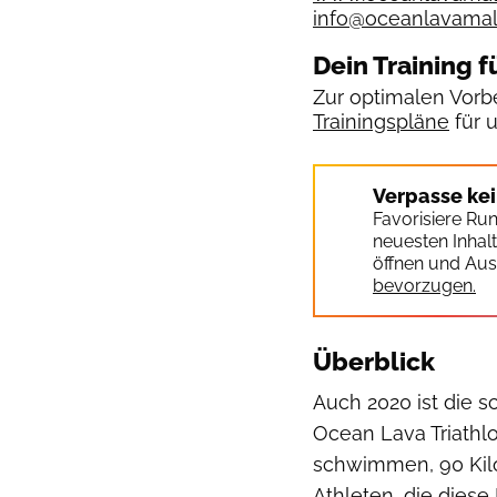
info@oceanlavamal
Dein Training f
Zur optimalen Vorbe
Trainingspläne
für 
Verpasse ke
Favorisiere Ru
neuesten Inhal
öffnen und Aus
bevorzugen.
Überblick
Auch 2020 ist die 
Ocean Lava Triathlo
schwimmen, 90 Kilo
Athleten, die diese