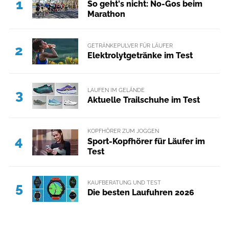
1
So geht's nicht: No-Gos beim
Marathon
GETRÄNKEPULVER FÜR LÄUFER
2
Elektrolytgetränke im Test
LAUFEN IM GELÄNDE
3
Aktuelle Trailschuhe im Test
KOPFHÖRER ZUM JOGGEN
4
Sport-Kopfhörer für Läufer im
Test
KAUFBERATUNG UND TEST
5
Die besten Laufuhren 2026