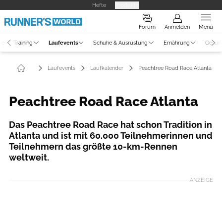
Hefte
Produkte
Forum
Anmelden
Menü
ne
Training
Laufevents
Schuhe & Ausrüstung
Ernährung
Gesun
Laufevents
Laufkalender
Peachtree Road Race Atlanta
Peachtree Road Race Atlanta
Das Peachtree Road Race hat schon Tradition in
Atlanta und ist mit 60.000 Teilnehmerinnen und
Teilnehmern das größte 10-km-Rennen
weltweit.
ANZEIGE