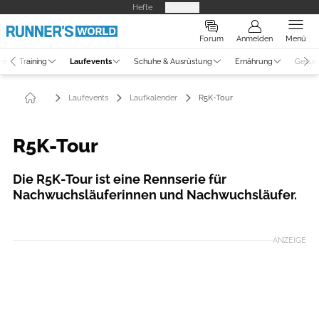
Hefte
Produkte
Forum
Anmelden
Menü
ne
Training
Laufevents
Schuhe & Ausrüstung
Ernährung
Gesun
Laufevents
Laufkalender
R5K-Tour
R5K-Tour
Die R5K-Tour ist eine Rennserie für
Nachwuchsläuferinnen und Nachwuchsläufer.
Foto: Johannes Schölermann
ANZEIGE