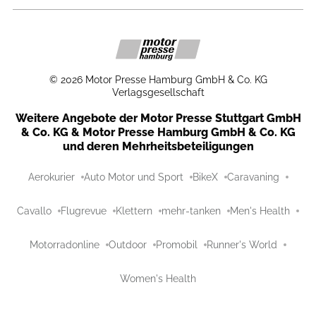
©
2026
Motor Presse Hamburg GmbH & Co. KG
Verlagsgesellschaft
Weitere Angebote der Motor Presse Stuttgart GmbH
& Co. KG & Motor Presse Hamburg GmbH & Co. KG
und deren Mehrheitsbeteiligungen
Aerokurier
Auto Motor und Sport
BikeX
Caravaning
Cavallo
Flugrevue
Klettern
mehr-tanken
Men's Health
Motorradonline
Outdoor
Promobil
Runner's World
Women's Health