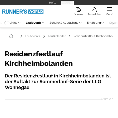
Hefte
Produkte
Forum
Anmelden
Menü
ne
Training
Laufevents
Schuhe & Ausrüstung
Ernährung
Gesun
Laufevents
Laufkalender
Residenzfestlauf Kirchheimbolan
Residenzfestlauf
Kirchheimbolanden
Der Residenzfestlauf in Kirchheimbolanden ist
der Auftakt zur Sommerlauf-Serie der LLG
Wonnegau.​
ANZEIGE