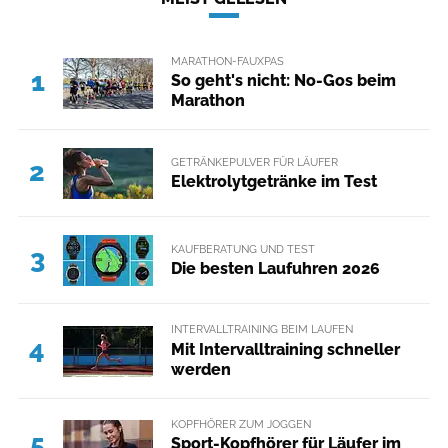
MARATHON-FAUXPAS
1
So geht's nicht: No-Gos beim
Marathon
GETRÄNKEPULVER FÜR LÄUFER
2
Elektrolytgetränke im Test
KAUFBERATUNG UND TEST
3
Die besten Laufuhren 2026
INTERVALLTRAINING BEIM LAUFEN
4
Mit Intervalltraining schneller
werden
KOPFHÖRER ZUM JOGGEN
5
Sport-Kopfhörer für Läufer im