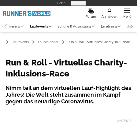
Hefte
Produkte
Forum
Anmelden
Menü
ne
Training
Laufevents
Schuhe & Ausrüstung
Ernährung
Gesun
Laufevents
Laufkalender
Run & Roll - Virtuelles Charity-Inklusions-Ra
Run & Roll - Virtuelles Charity-
Inklusions-Race
Nimm teil an dem virtuellen Lauf-Highlight des
Jahres! Die Welt steht zusammen im Kampf
gegen das neuartige Coronavirus.
Foto: VirtualRunners
ANZEIGE