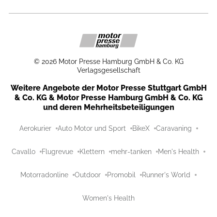
©
2026
Motor Presse Hamburg GmbH & Co. KG
Verlagsgesellschaft
Weitere Angebote der Motor Presse Stuttgart GmbH
& Co. KG & Motor Presse Hamburg GmbH & Co. KG
und deren Mehrheitsbeteiligungen
Aerokurier
Auto Motor und Sport
BikeX
Caravaning
Cavallo
Flugrevue
Klettern
mehr-tanken
Men's Health
Motorradonline
Outdoor
Promobil
Runner's World
Women's Health