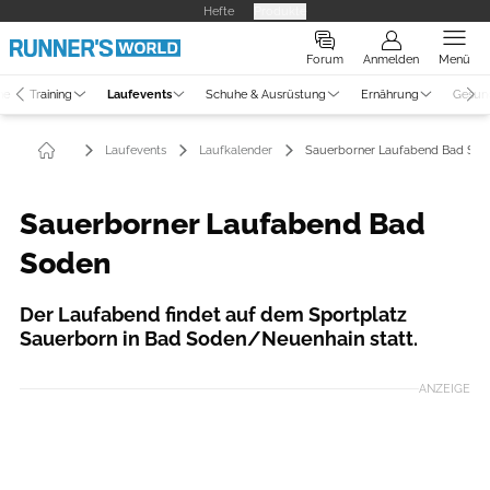
Hefte
Produkte
Forum
Anmelden
Menü
ne
Training
Laufevents
Schuhe & Ausrüstung
Ernährung
Gesun
Laufevents
Laufkalender
Sauerborner Laufabend Bad So
Sauerborner Laufabend Bad
Soden
Der Laufabend findet auf dem Sportplatz
Sauerborn in Bad Soden/Neuenhain statt.
ANZEIGE