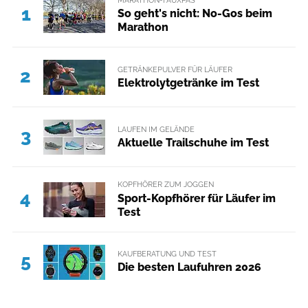
MARATHON-FAUXPAS
1
So geht's nicht: No-Gos beim
Marathon
GETRÄNKEPULVER FÜR LÄUFER
2
Elektrolytgetränke im Test
LAUFEN IM GELÄNDE
3
Aktuelle Trailschuhe im Test
KOPFHÖRER ZUM JOGGEN
4
Sport-Kopfhörer für Läufer im
Test
KAUFBERATUNG UND TEST
5
Die besten Laufuhren 2026