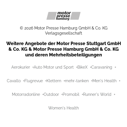
©
2026
Motor Presse Hamburg GmbH & Co. KG
Verlagsgesellschaft
Weitere Angebote der Motor Presse Stuttgart GmbH
& Co. KG & Motor Presse Hamburg GmbH & Co. KG
und deren Mehrheitsbeteiligungen
Aerokurier
Auto Motor und Sport
BikeX
Caravaning
Cavallo
Flugrevue
Klettern
mehr-tanken
Men's Health
Motorradonline
Outdoor
Promobil
Runner's World
Women's Health