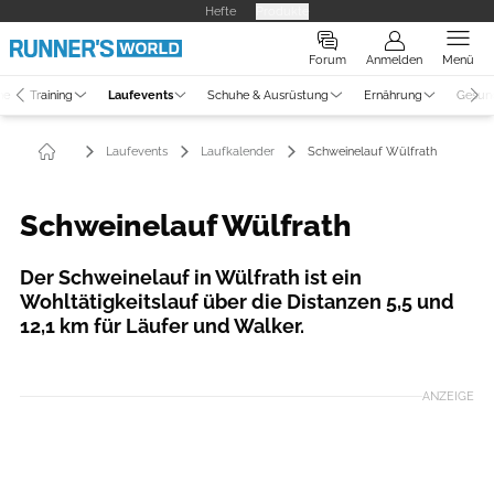
Hefte
Produkte
Forum
Anmelden
Menü
ne
Training
Laufevents
Schuhe & Ausrüstung
Ernährung
Gesun
Laufevents
Laufkalender
Schweinelauf Wülfrath
Schweinelauf Wülfrath
Der Schweinelauf in Wülfrath ist ein
Wohltätigkeitslauf über die Distanzen 5,5 und
12,1 km für Läufer und Walker.
ANZEIGE