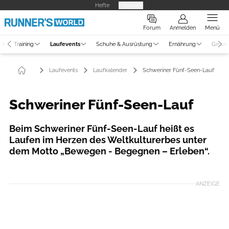
Hefte
Produkte
Forum
Anmelden
Menü
ne
Training
Laufevents
Schuhe & Ausrüstung
Ernährung
Gesun
Laufevents
Laufkalender
Schweriner Fünf-Seen-Lauf
Schweriner Fünf-Seen-Lauf
Beim Schweriner Fünf-Seen-Lauf heißt es
Laufen im Herzen des Weltkulturerbes unter
dem Motto „Bewegen - Begegnen – Erleben“.
ANZEIGE