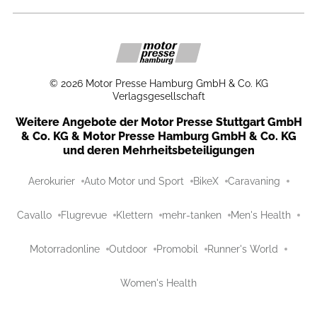
©
2026
Motor Presse Hamburg GmbH & Co. KG
Verlagsgesellschaft
Weitere Angebote der Motor Presse Stuttgart GmbH
& Co. KG & Motor Presse Hamburg GmbH & Co. KG
und deren Mehrheitsbeteiligungen
Aerokurier
Auto Motor und Sport
BikeX
Caravaning
Cavallo
Flugrevue
Klettern
mehr-tanken
Men's Health
Motorradonline
Outdoor
Promobil
Runner's World
Women's Health