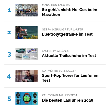
MARATHON-FAUXPAS
1
So geht's nicht: No-Gos beim
Marathon
GETRÄNKEPULVER FÜR LÄUFER
2
Elektrolytgetränke im Test
LAUFEN IM GELÄNDE
3
Aktuelle Trailschuhe im Test
KOPFHÖRER ZUM JOGGEN
4
Sport-Kopfhörer für Läufer im
Test
KAUFBERATUNG UND TEST
5
Die besten Laufuhren 2026