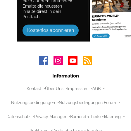
Bleib auf dem Laufenden!
Erhalte die neuesten
Inhalte direkt in dein
Postfach.
Kostenlos abonnieren
Information
Kontakt
Über Uns
Impressum
AGB
Nutzungsbedingungen
Nutzungsbedingungen Forum
Datenschutz
Privacy Manager
Barrierefreiheitserklaerung
Praktikum
Digitalabo hier widerrufen