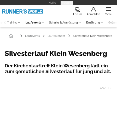
Hefte
Produkte
Forum
Anmelden
Menü
ne
Training
Laufevents
Schuhe & Ausrüstung
Ernährung
Gesun
Laufevents
Laufkalender
Silvesterlauf Klein Wesenberg
Silvesterlauf Klein Wesenberg
Der Kirchenlauftreff Klein Wesenberg lädt ein
zum gemütlichen Silvesterlauf für jung und alt.
ANZEIGE