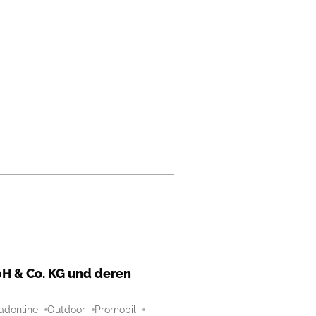
H & Co. KG und deren
adonline
Outdoor
Promobil