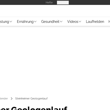
Hefte
Produkte
üstung
Ernährung
Gesundheit
Videos
Laufhelden
lender
Steinheimer Geologenlauf
er Geologenlauf