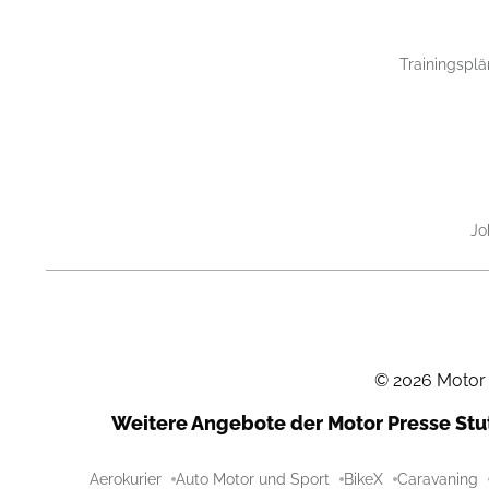
Trainingsplä
Jo
©
2026
Motor
Weitere Angebote der Motor Presse St
Aerokurier
Auto Motor und Sport
BikeX
Caravaning