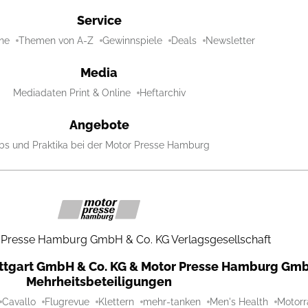
Service
ne
Themen von A-Z
Gewinnspiele
Deals
Newsletter
Media
Mediadaten Print & Online
Heftarchiv
Angebote
bs und Praktika bei der Motor Presse Hamburg
 Presse Hamburg GmbH & Co. KG Verlagsgesellschaft
uttgart GmbH & Co. KG & Motor Presse Hamburg Gmb
Mehrheitsbeteiligungen
Cavallo
Flugrevue
Klettern
mehr-tanken
Men's Health
Motorr