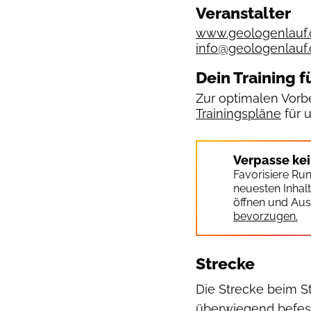
Veranstalter
www.geologenlauf.
info@geologenlauf
Dein Training f
Zur optimalen Vorbe
Trainingspläne
für 
Verpasse ke
Favorisiere Ru
neuesten Inhal
öffnen und Aus
bevorzugen.
Strecke
Die Strecke beim S
überwiegend befest