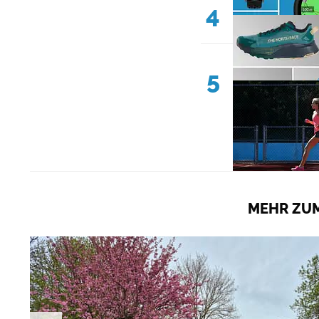
4
5
MEHR ZUM