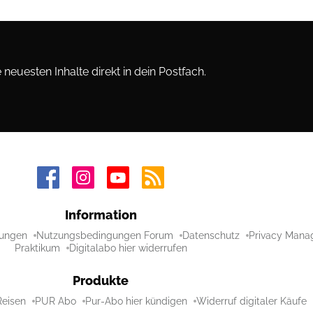
neuesten Inhalte direkt in dein Postfach.
Information
ungen
Nutzungsbedingungen Forum
Datenschutz
Privacy Mana
Praktikum
Digitalabo hier widerrufen
Produkte
Reisen
PUR Abo
Pur-Abo hier kündigen
Widerruf digitaler Käufe