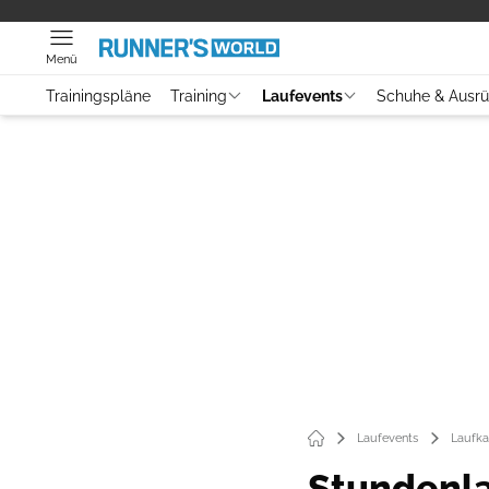
Menü
Trainingspläne
Training
Laufevents
Schuhe & Ausr
Laufevents
Laufka
Stundenla