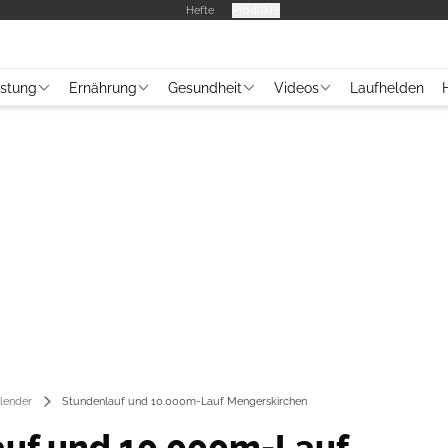
Hefte
Produkte
üstung
Ernährung
Gesundheit
Videos
Laufhelden
lender
Stundenlauf und 10.000m-Lauf Mengerskirchen
uf und 10.000m-Lauf