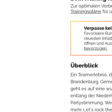
Zur optimalen Vorbe
Trainingspläne
für 
Verpasse ke
Favorisiere Ru
neuesten Inhal
öffnen und Aus
bevorzugen.
Überblick
Ein Teamerlebnis, 
Brandenburg. Geme
geht es auf eine w
entlang der Niederh
Partystimmung, Wec
mehr. Let´s rock th