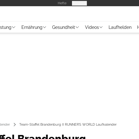
Hefte
Produkte
üstung
Ernährung
Gesundheit
Videos
Laufhelden
lender
Team-Staffel Brandenburg II RUNNER’S WORLD Laufkalender
ffel Brandenburg