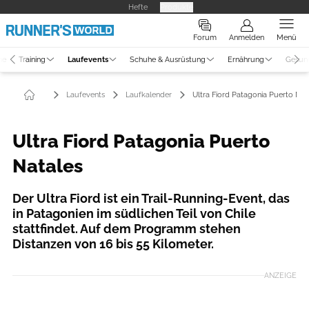
Hefte
Produkte
Forum
Anmelden
Menü
ne
Training
Laufevents
Schuhe & Ausrüstung
Ernährung
Gesun
Laufevents
Laufkalender
Ultra Fiord Patagonia Puerto Nat
Ultra Fiord Patagonia Puerto
Natales
Der Ultra Fiord ist ein Trail-Running-Event, das
in Patagonien im südlichen Teil von Chile
stattfindet. Auf dem Programm stehen
Distanzen von 16 bis 55 Kilometer.
ANZEIGE