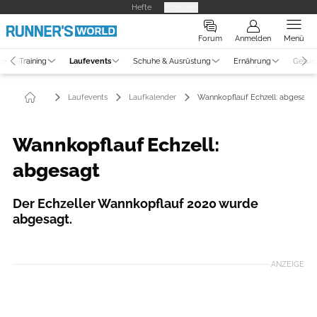
Hefte
Produkte
Forum
Anmelden
Menü
ne
Training
Laufevents
Schuhe & Ausrüstung
Ernährung
Gesun
Laufevents
Laufkalender
Wannkopflauf Echzell: abgesagt
Wannkopflauf Echzell:
abgesagt
Der Echzeller Wannkopflauf 2020 wurde
abgesagt.
ANZEIGE