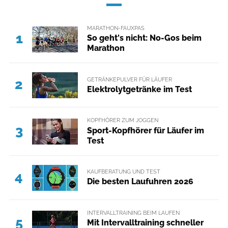
MARATHON-FAUXPAS
1
So geht's nicht: No-Gos beim
Marathon
GETRÄNKEPULVER FÜR LÄUFER
2
Elektrolytgetränke im Test
KOPFHÖRER ZUM JOGGEN
3
Sport-Kopfhörer für Läufer im
Test
KAUFBERATUNG UND TEST
4
Die besten Laufuhren 2026
INTERVALLTRAINING BEIM LAUFEN
5
Mit Intervalltraining schneller