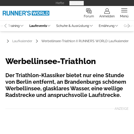
Hefte
Produkte
Forum
Anmelden
Menü
ne
Training
Laufevents
Schuhe & Ausrüstung
Ernährung
Gesun
ts
Laufkalender
Werbellinsee-Triathlon II RUNNER’S WORLD Laufkalender
Werbellinsee-Triathlon
Der Triathlon-Klassiker bietet nur eine Stunde
von Berlin entfernt, an Brandenburgs schönem
Werbellinsee, glasklares Wasser, eine wellige
Radstrecke und anspruchsvolle Laufstrecke.
ANZEIGE