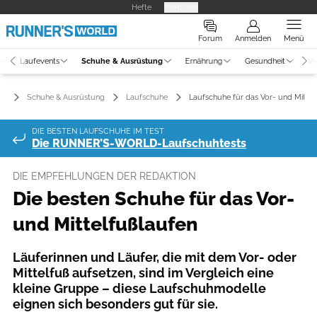
Hefte
Produkte
Forum
Anmelden
Menü
Laufevents
Schuhe & Ausrüstung
Ernährung
Gesundheit
Vi
Schuhe & Ausrüstung
Laufschuhe
Laufschuhe für das Vor- und Mittel
DIE BESTEN LAUFSCHUHE IM TEST
Die RUNNER’S-WORLD-Laufschuhtests
DIE EMPFEHLUNGEN DER REDAKTION
Die besten Schuhe für das Vor-
und Mittelfußlaufen
Läuferinnen und Läufer, die mit dem Vor- oder
Mittelfuß aufsetzen, sind im Vergleich eine
kleine Gruppe – diese Laufschuhmodelle
eignen sich besonders gut für sie.