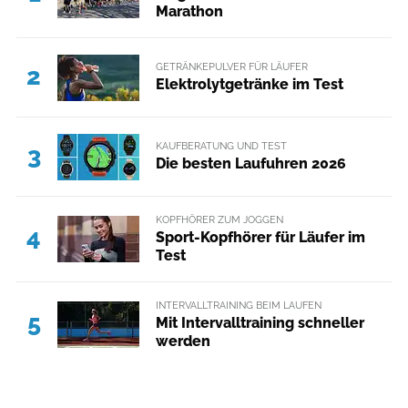
Marathon
GETRÄNKEPULVER FÜR LÄUFER
2
Elektrolytgetränke im Test
KAUFBERATUNG UND TEST
3
Die besten Laufuhren 2026
KOPFHÖRER ZUM JOGGEN
4
Sport-Kopfhörer für Läufer im
Test
INTERVALLTRAINING BEIM LAUFEN
5
Mit Intervalltraining schneller
werden