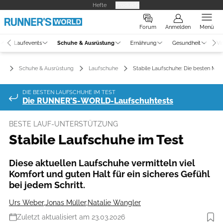
Hefte
Produkte
Forum
Anmelden
Menü
Laufevents
Schuhe & Ausrüstung
Ernährung
Gesundheit
Vi
Schuhe & Ausrüstung
Laufschuhe
Stabile Laufschuhe: Die besten Mod
DIE BESTEN LAUFSCHUHE IM TEST
Die RUNNER’S-WORLD-Laufschuhtests
BESTE LAUF-UNTERSTÜTZUNG
Stabile Laufschuhe im Test
Diese aktuellen Laufschuhe vermitteln viel
Komfort und guten Halt für ein sicheres Gefühl
bei jedem Schritt.
Urs Weber
,
Jonas Müller
,
Natalie Wangler
Zuletzt aktualisiert am 23.03.2026
Foto: Hersteller