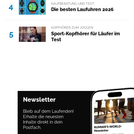
KAUFBERATUNG UND TEST
4
Die besten Laufuhren 2026
KOPFHÖRER ZUM JOGGEN
5
Sport-Kopfhörer für Läufer im
Test
Newsletter
Bleib auf dem Laufenden!
Erhalte die neuesten
Inhalte direkt in dein
Postfach.