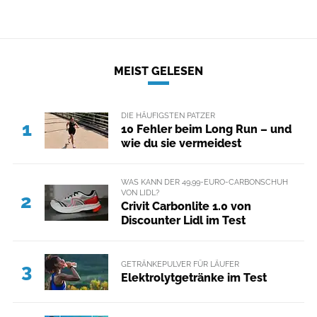
MEIST GELESEN
DIE HÄUFIGSTEN PATZER
1
10 Fehler beim Long Run – und
wie du sie vermeidest
WAS KANN DER 49,99-EURO-CARBONSCHUH
VON LIDL?
2
Crivit Carbonlite 1.0 von
Discounter Lidl im Test
GETRÄNKEPULVER FÜR LÄUFER
3
Elektrolytgetränke im Test