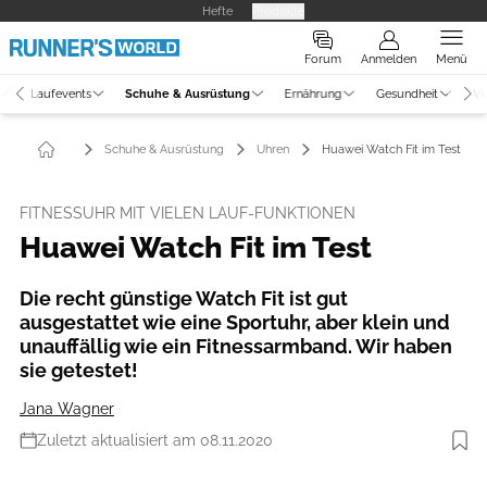
Hefte
Produkte
Forum
Anmelden
Menü
Laufevents
Schuhe & Ausrüstung
Ernährung
Gesundheit
Vi
Schuhe & Ausrüstung
Uhren
Huawei Watch Fit im Test
FITNESSUHR MIT VIELEN LAUF-FUNKTIONEN
Huawei Watch Fit im Test
Die recht günstige Watch Fit ist gut
ausgestattet wie eine Sportuhr, aber klein und
unauffällig wie ein Fitnessarmband. Wir haben
sie getestet!
Jana Wagner
Zuletzt aktualisiert am 08.11.2020
Foto: Hersteller