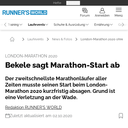
Hefte
Produkte
Forum
Anmelden
Menü
ne
Training
Laufevents
Schuhe & Ausrüstung
Ernährung
Gesun
Laufevents
News & Fotos
London-Marathon 2020 ohne Be
LONDON-MARATHON 2020
Bekele sagt Marathon-Start ab
Der zweitschnellste Marathonläufer aller
Zeiten musste seinen Start beim London-
Marathon 2020 kurzfristig absagen. Grund ist
eine Verletzung an der Wade.
Redaktion RUNNER'S WORLD
Zuletzt aktualisiert am 02.10.2020
Foto: istockphoto.com