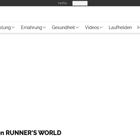
Hefte
Produkte
stung
Ernährung
Gesundheit
Videos
Laufhelden
H
on RUNNER'S WORLD