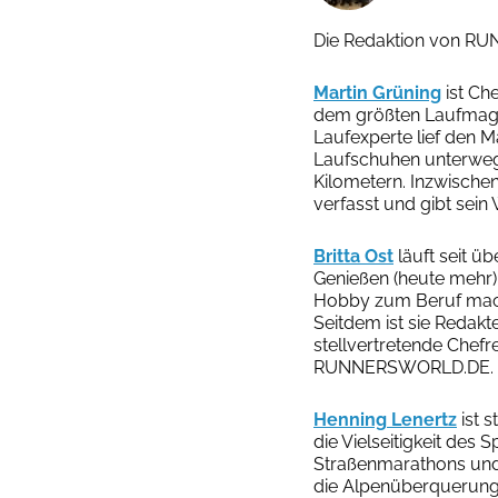
Die Redaktion von RU
Martin Grüning
ist C
dem größten Laufmagaz
Laufexperte lief den M
Laufschuhen unterwegs
Kilometern. Inzwische
verfasst und gibt sein
Britta Ost
läuft seit ü
Genießen (heute mehr)
Hobby zum Beruf mach
Seitdem ist sie Redak
stellvertretende Chefre
RUNNERSWORLD.DE.
Henning Lenertz
ist s
die Vielseitigkeit des
Straßenmarathons und U
die Alpenüberquerung 