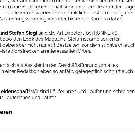
eiß, worauf Läuferinnen und Läufer wirklich achten müssen,
zu ernähren. Daneben behält sie in unserem Testmuster-Lage
t uns alle immer wieder an die pünktliche Testberichtabgabe
 Ausrüstungsshooting vor oder hinter der Kamera dabei.
nd Stefan Siegl
sind die Art Directors bei RUNNER'S
also den Look des Magazins. Stefan ist ambitionierter
 dabei aber nicht nur auf Bestzeiten, sondern sucht sich auc
 Marathonstrecken an interessanten Orten.
t sich als Assistentin der Geschäftsführung um alles
in einer Redaktion eben so anfällt, gelegentlich schnürt auch
Leidenschaft
! Wir sind Läuferinnen und Läufer und schreiben
ür Läuferinnen und Läufer.
ieren