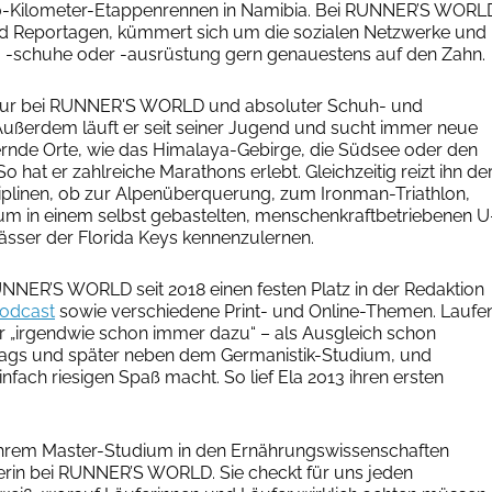
00-Kilometer-Etappenrennen in Namibia. Bei RUNNER’S WORL
und Reportagen, kümmert sich um die sozialen Netzwerke und
, -schuhe oder -ausrüstung gern genauestens auf den Zahn.
eur bei RUNNER'S WORLD und absoluter Schuh- und
ußerdem läuft er seit seiner Jugend und sucht immer neue
ernde Orte, wie das Himalaya-Gebirge, die Südsee oder den
So hat er zahlreiche Marathons erlebt. Gleichzeitig reizt ihn de
ziplinen, ob zur Alpenüberquerung, zum Ironman-Triathlon,
um in einem selbst gebastelten, menschenkraftbetriebenen U
sser der Florida Keys kennenzulernen.
UNNER’S WORLD seit 2018 einen festen Platz in der Redaktion
odcast
sowie verschiedene Print- und Online-Themen. Laufe
er „irgendwie schon immer dazu“ – als Ausgleich schon
tags und später neben dem Germanistik-Studium, und
infach riesigen Spaß macht. So lief Ela 2013 ihren ersten
ihrem Master-Studium in den Ernährungswissenschaften
terin bei RUNNER’S WORLD. Sie checkt für uns jeden