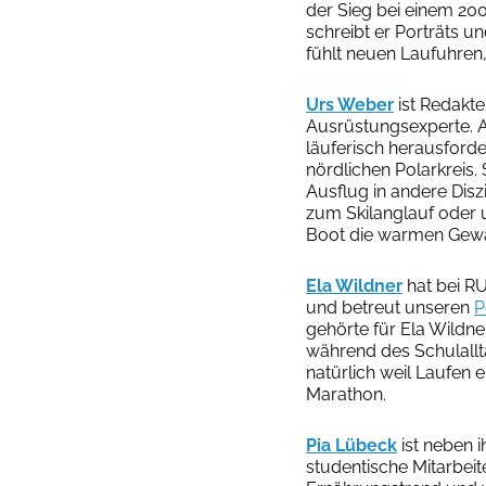
der Sieg bei einem 2
schreibt er Porträts 
fühlt neuen Laufuhren
Urs Weber
ist Redakt
Ausrüstungsexperte. A
läuferisch herausford
nördlichen Polarkreis. 
Ausflug in andere Dis
zum Skilanglauf oder 
Boot die warmen Gewä
Ela Wildner
hat bei R
und betreut unseren
P
gehörte für Ela Wildn
während des Schulall
natürlich weil Laufen e
Marathon.
Pia Lübeck
ist neben 
studentische Mitarbei