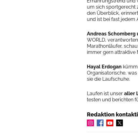
Ernährungstrend und w
um sich sportgerecht 
den Überblick, erinner
und ist bei fast jedem
Andreas Schomberg u
WORLD, verantwortent 
Marathonläufer, schaut
immer gern attraktive
Hayal Erdogan
kümmer
Organisatorische, was 
sie die Laufschuhe.
Laufen ist unser
aller 
testen und berichten f
Redaktion kontakt