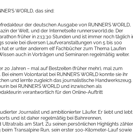
NNER'S WORLD, das sind:
hefredakteur der deutschen Ausgabe von RUNNER’S WORLD,
in der Welt, und der Internetseite runnersworld.de. Der
arathon früher in 2:13:30 Stunden und ist immer noch täglich i
 sowie bei diversen Laufveranstaltungen von 5 bis 100
n hat er unter anderem elf Fachbücher zum Thema Laufen
 Wissen auch in Vorträgen und Seminaren regelmäßig weiter.
ber 20 Jahren – mal auf Bestzeiten (früher mehr), mal zum
. Bei einem Volontariat bei RUNNER’S WORLD konnte sie ihr
en und lernte zugleich das journalistische Handwerkszeug.
teurin bei RUNNER’S WORLD und inzwischen als
dakteurin verantwortlich für den Online-Auftritt
tudierter Journalist und ambitionierter Läufer. Er liebt und lebt
 Sports und ist daher regelmäßig bei Bahnrennen,
ltratrails am Start. Zu seinen persönlichen Highlights zähle
beim Transalpine Run, sein erster 100-Kilometer-Lauf sowie