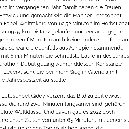
nz im vergangenen Jahr. Damit haben die Frauen
 Entwicklung gemacht wie die Männer. Letesenbet
em Fabel-Weltrekord von 62:52 Minuten im Herbst 202
ie 21,0975-km-Distanz gelaufen und erwartungsgemä
genen zwölf Monaten auch keine andere Läuferin an
ran. So war die ebenfalls aus Äthiopien stammende
 mit 64:14 Minuten die schnellste Läuferin des Jahres
arathon-Debüt gelang währenddessen Konstanze
r Leverkusen), die bei ihrem Sieg in Valencia mit
he Jahresbestzeit aufstellte.
Letesenbet Gidey verzerrt das Bild zurzeit etwas.
se die rund zwei Minuten langsamer sind, gehören
bsolute Weltklasse. Und davon gab es 2022 doch
 erreichten Zeiten von unter 65 Minuten, mit denen si
ime-Liste unter den Top 10 stehen, wobei die