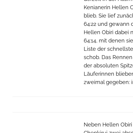
Kenianerin Hellen O
blieb. Sie lief zunä
64:22 und gewann d
Hellen Obiri dabei 
64:14, mit denen si
Liste der schnellst
schob. Das Rennen 
der absoluten Spitz
Läuferinnen blieben
zweimal gegeben: in
Neben Hellen Obiri
Chepkirui zwei abs