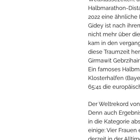
Halbmarathon-Dista
2022 eine ähnliche
Gidey ist nach ihr
nicht mehr über d
kam in den vergan
diese Traumzeit he
Girmawit Gebrzihair
Ein famoses Halbm
Klosterhalfen (Baye
65:41 die europäisc
Der Weltrekord von 
Denn auch Ergebnis
in die Kategorie a
einige: Vier Frauen
derzeit in der Allt