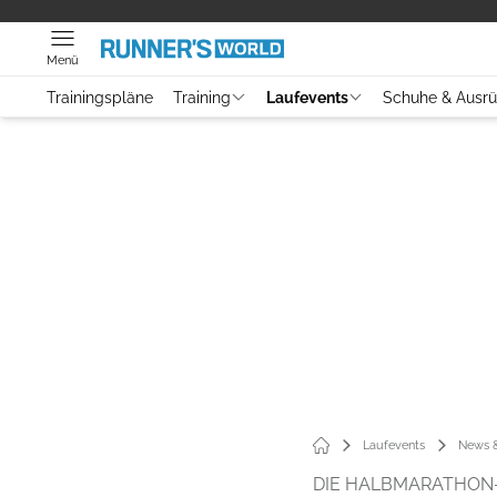
Menü
Trainingspläne
Training
Laufevents
Schuhe & Ausr
Laufevents
News &
DIE HALBMARATHON-