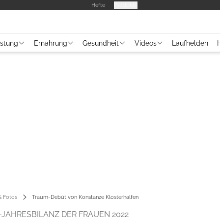
Hefte
Produkte
üstung
Ernährung
Gesundheit
Videos
Laufhelden
 Fotos
Traum-Debüt von Konstanze Klosterhalfen
JAHRESBILANZ DER FRAUEN 2022