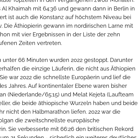
as Al Khaimah mit 64:36 und gewann dann in Berlin in
rt ist auch die Konstanz auf höchstem Niveau bei
. Die Äthiopierin gewann im nordirischen Larne mit
chon mit vier Ergebnissen in der Liste der zehn
ufenen Zeiten vertreten.
n unter 66 Minuten wurden 2022 gestoppt. Darunter
erhalfen die einzige Läuferin, die nicht aus Äthiopien
ie war 2022 die schnellste Europäerin und lief die
 des Jahres. Auf kontinentaler Ebene waren bisher
san (Niederlande/65:15) und Melat Kejeta (Laufteam
eller, die beide äthiopische Wurzeln haben und beide
r nicht den Halbmarathon liefen. 2022 war die
olgan die zweitschnellste europäische
n. Sie verbesserte mit 66:26 den britischen Rekord
 um 21 Sekunden - sicherlich ein weiteres deutliches