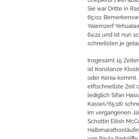
Sie war Dritte in R
65:02. Bemerkenswe
Yalemzerf Yehualaw
64:22 und ist nun s
schnellsten je gela
Insgesamt 15 Zeite
ist Konstanze Klost
oder Kenia kommt. S
elftschnellste Zeit
lediglich Sifan Has
Kassel/65:18) schn
im vergangenen Jah
Schottin Eilish McC
Halbmarathonläuferi
von Paula Radcliffe