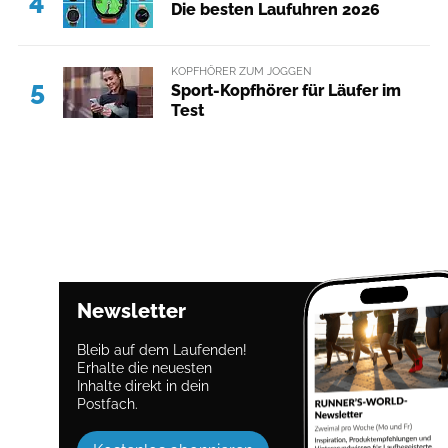
4
Die besten Laufuhren 2026
KOPFHÖRER ZUM JOGGEN
5
Sport-Kopfhörer für Läufer im
Test
Newsletter
Bleib auf dem Laufenden!
Erhalte die neuesten
Inhalte direkt in dein
Postfach.