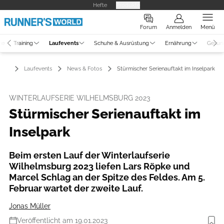
Hefte
Produkte
Forum
Anmelden
Menü
ne
Training
Laufevents
Schuhe & Ausrüstung
Ernährung
Gesun
Laufevents
News & Fotos
Stürmischer Serienauftakt im Inselpark
WINTERLAUFSERIE WILHELMSBURG 2023
Stürmischer Serienauftakt im
Inselpark
Beim ersten Lauf der Winterlaufserie
Wilhelmsburg 2023 liefen Lars Röpke und
Marcel Schlag an der Spitze des Feldes. Am 5.
Februar wartet der zweite Lauf.
Jonas Müller
Veröffentlicht am 19.01.2023