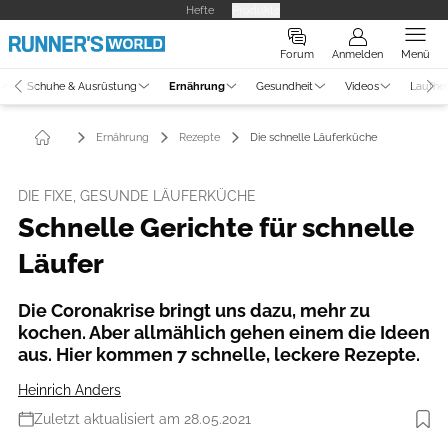
Hefte
Produkte
Forum
Anmelden
Menü
Schuhe & Ausrüstung
Ernährung
Gesundheit
Videos
Laufhe
Ernährung
Rezepte
Die schnelle Läuferküche
DIE FIXE, GESUNDE LÄUFERKÜCHE
Schnelle Gerichte für schnelle
Läufer
Die Coronakrise bringt uns dazu, mehr zu
kochen. Aber allmählich gehen einem die Ideen
aus. Hier kommen 7 schnelle, leckere Rezepte.
Heinrich Anders
Zuletzt aktualisiert am 28.05.2021
Foto: hübsch anders