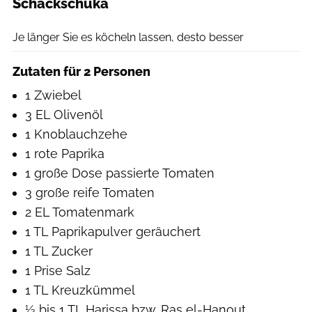
Schackschuka
Getty Images/Alloy
Je länger Sie es köcheln lassen, desto besser
Zutaten für 2 Personen
1 Zwiebel
3 EL Olivenöl
1 Knoblauchzehe
1 rote Paprika
1 große Dose passierte Tomaten
3 große reife Tomaten
2 EL Tomatenmark
1 TL Paprikapulver geräuchert
1 TL Zucker
1 Prise Salz
1 TL Kreuzkümmel
½ bis 1 TL Harissa bzw. Ras el-Hanout