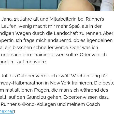
 Jana, 23 Jahre alt und Mitarbeiterin bei Runner’s
s Laufen, wenig macht mir mehr Spaß, als in der
digen Wegen durch die Landschaft zu rennen. Aber
xpertin. Ich frage mich andauernd, ob es irgendeinen
 mal ein bisschen schneller werde. Oder was ich
 und nach dem Training essen sollte. Oder wie ich
angen Lauf motiviere.
Juli bis Oktober werde ich zwölf Wochen lang für
way-Halbmarathon in New York trainieren. Die best
um mal all jenen Fragen, die man sich während des
stellt, auf den Grund zu gehen. Expertenwissen dazu
n Runner's-World-Kollegen und meinem Coach
hexner
)