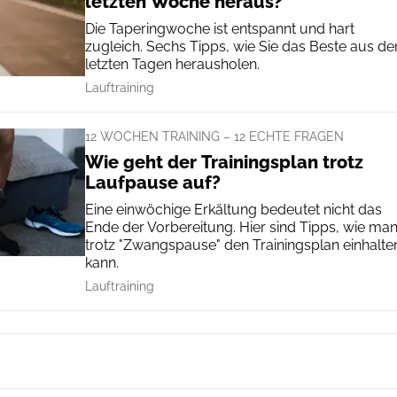
letzten Woche heraus?
Die Taperingwoche ist entspannt und hart
zugleich. Sechs Tipps, wie Sie das Beste aus de
letzten Tagen herausholen.
Lauftraining
12 WOCHEN TRAINING – 12 ECHTE FRAGEN
Wie geht der Trainingsplan trotz
Laufpause auf?
Eine einwöchige Erkältung bedeutet nicht das
Ende der Vorbereitung. Hier sind Tipps, wie ma
trotz "Zwangspause" den Trainingsplan einhalte
kann.
Lauftraining