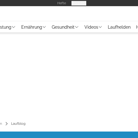
Hefte
Produkte
üstung
Ernährung
Gesundheit
Videos
Laufhelden
en
Laufblog