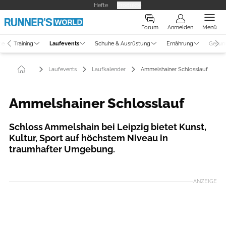
Hefte
Produkte
Forum
Anmelden
Menü
ne
Training
Laufevents
Schuhe & Ausrüstung
Ernährung
Gesun
Laufevents
Laufkalender
Ammelshainer Schlosslauf
Ammelshainer Schlosslauf
Schloss Ammelshain bei Leipzig bietet Kunst,
Kultur, Sport auf höchstem Niveau in
traumhafter Umgebung.
ANZEIGE