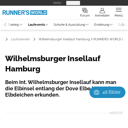
Hefte
Produkte
Forum
Anmelden
Menü
ne
Training
Laufevents
Schuhe & Ausrüstung
Ernährung
Gesun
ts
Laufkalender
Wilhelmsburger Insellauf Hamburg II RUNNER’S WORLD Lau
Wilhelmsburger Insellauf
Hamburg
Beim Int. Wilhelmsburger Insellauf kann man
die Elbinsel entlang der Dove Elbe bis zu den
48 Bilder
Elbdeichen erkunden.
Foto: Johannes Schölermann
ANZEIGE