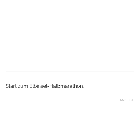
Johannes Schölermann,
Start zum Elbinsel-Halbmarathon.
ANZEIGE