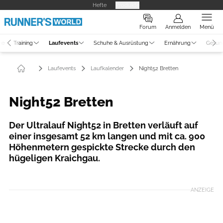
Hefte
Produkte
Forum
Anmelden
Menü
ne
Training
Laufevents
Schuhe & Ausrüstung
Ernährung
Gesun
Laufevents
Laufkalender
Night52 Bretten
Night52 Bretten
Der Ultralauf Night52 in Bretten verläuft auf
einer insgesamt 52 km langen und mit ca. 900
Höhenmetern gespickte Strecke durch den
hügeligen Kraichgau.
ANZEIGE