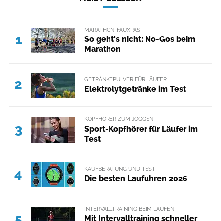
MARATHON-FAUXPAS
1
So geht's nicht: No-Gos beim
Marathon
GETRÄNKEPULVER FÜR LÄUFER
2
Elektrolytgetränke im Test
KOPFHÖRER ZUM JOGGEN
3
Sport-Kopfhörer für Läufer im
Test
KAUFBERATUNG UND TEST
4
Die besten Laufuhren 2026
INTERVALLTRAINING BEIM LAUFEN
5
Mit Intervalltraining schneller