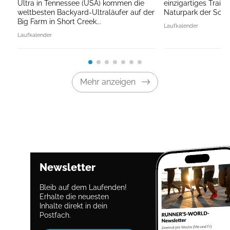
Ultra in Tennessee (USA) kommen die
einzigartiges Traile
weltbesten Backyard-Ultraläufer auf der
Naturpark der Schw
Big Farm in Short Creek...
Laufkalender
Laufkalender
Mehr anzeigen
Newsletter
Bleib auf dem Laufenden!
Erhalte die neuesten
Inhalte direkt in dein
Postfach.