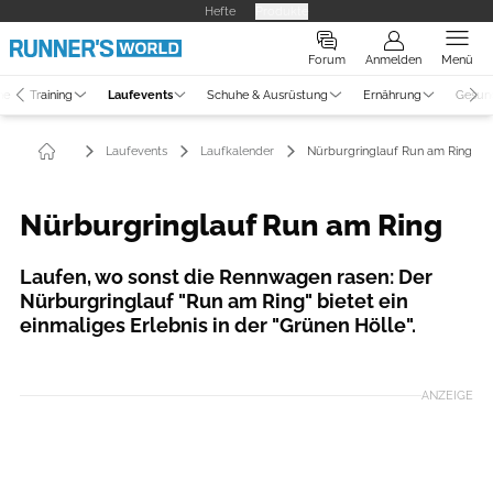
Hefte
Produkte
Forum
Anmelden
Menü
ne
Training
Laufevents
Schuhe & Ausrüstung
Ernährung
Gesun
Laufevents
Laufkalender
Nürburgringlauf Run am Ring
Nürburgringlauf Run am Ring
Laufen, wo sonst die Rennwagen rasen: Der
Nürburgringlauf "Run am Ring" bietet ein
einmaliges Erlebnis in der "Grünen Hölle".
ANZEIGE