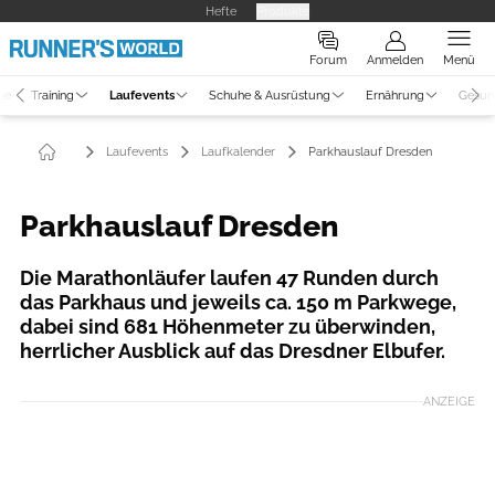
Hefte
Produkte
Forum
Anmelden
Menü
ne
Training
Laufevents
Schuhe & Ausrüstung
Ernährung
Gesun
Laufevents
Laufkalender
Parkhauslauf Dresden
Parkhauslauf Dresden
Die Marathonläufer laufen 47 Runden durch
das Parkhaus und jeweils ca. 150 m Parkwege,
dabei sind 681 Höhenmeter zu überwinden,
herrlicher Ausblick auf das Dresdner Elbufer.
ANZEIGE