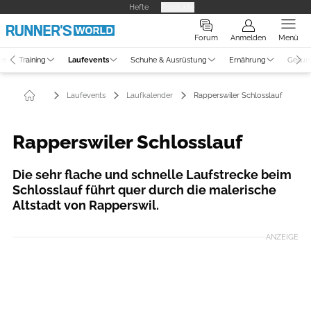
Hefte
Produkte
Forum
Anmelden
Menü
ne
Training
Laufevents
Schuhe & Ausrüstung
Ernährung
Gesun
Laufevents
Laufkalender
Rapperswiler Schlosslauf
Rapperswiler Schlosslauf
Die sehr flache und schnelle Laufstrecke beim
Schlosslauf führt quer durch die malerische
Altstadt von Rapperswil.
ANZEIGE