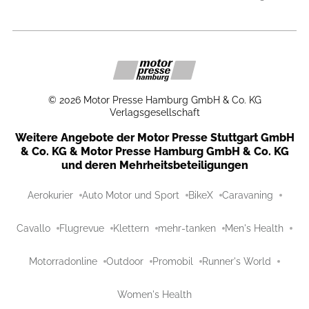
©
2026
Motor Presse Hamburg GmbH & Co. KG
Verlagsgesellschaft
Weitere Angebote der Motor Presse Stuttgart GmbH
& Co. KG & Motor Presse Hamburg GmbH & Co. KG
und deren Mehrheitsbeteiligungen
Aerokurier
Auto Motor und Sport
BikeX
Caravaning
Cavallo
Flugrevue
Klettern
mehr-tanken
Men's Health
Motorradonline
Outdoor
Promobil
Runner's World
Women's Health