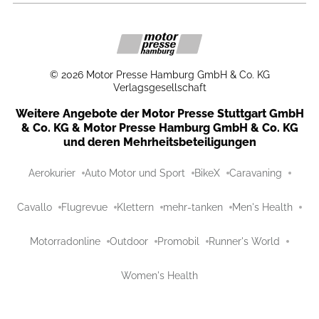
©
2026
Motor Presse Hamburg GmbH & Co. KG
Verlagsgesellschaft
Weitere Angebote der Motor Presse Stuttgart GmbH
& Co. KG & Motor Presse Hamburg GmbH & Co. KG
und deren Mehrheitsbeteiligungen
Aerokurier
Auto Motor und Sport
BikeX
Caravaning
Cavallo
Flugrevue
Klettern
mehr-tanken
Men's Health
Motorradonline
Outdoor
Promobil
Runner's World
Women's Health