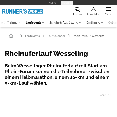
Hefte
Produkte
Forum
Anmelden
Menü
ne
Training
Laufevents
Schuhe & Ausrüstung
Ernährung
Gesun
Laufevents
Laufkalender
Rheinuferlauf Wesseling
Rheinuferlauf Wesseling
Beim Wesselinger Rheinuferlauf mit Start am
Rhein-Forum können die Teilnehmer zwischen
einem Halbmarathon, einem 10-km und einem
5-km-Lauf wählen.
ANZEIGE