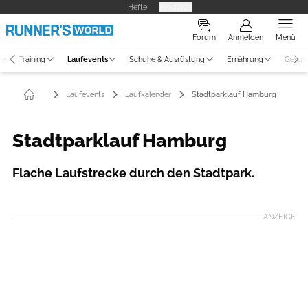
Hefte
Produkte
Forum
Anmelden
Menü
ne
Training
Laufevents
Schuhe & Ausrüstung
Ernährung
Gesun
Laufevents
Laufkalender
Stadtparklauf Hamburg
Stadtparklauf Hamburg
Flache Laufstrecke durch den Stadtpark.
ANZEIGE