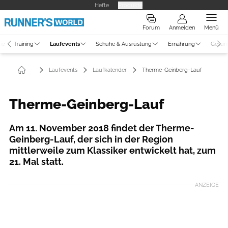
Hefte
Produkte
Forum
Anmelden
Menü
ne
Training
Laufevents
Schuhe & Ausrüstung
Ernährung
Gesun
Laufevents
Laufkalender
Therme-Geinberg-Lauf
Therme-Geinberg-Lauf
Am 11. November 2018 findet der Therme-
Geinberg-Lauf, der sich in der Region
mittlerweile zum Klassiker entwickelt hat, zum
21. Mal statt.
ANZEIGE