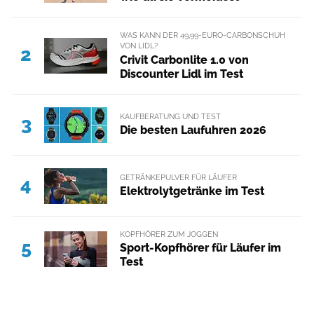
WAS KANN DER 49,99-EURO-CARBONSCHUH
VON LIDL?
2
Crivit Carbonlite 1.0 von
Discounter Lidl im Test
KAUFBERATUNG UND TEST
3
Die besten Laufuhren 2026
GETRÄNKEPULVER FÜR LÄUFER
4
Elektrolytgetränke im Test
KOPFHÖRER ZUM JOGGEN
5
Sport-Kopfhörer für Läufer im
Test