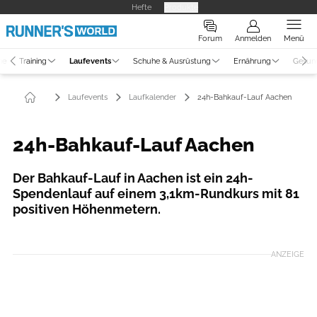
Hefte
Produkte
Forum
Anmelden
Menü
ne
Training
Laufevents
Schuhe & Ausrüstung
Ernährung
Gesun
Laufevents
Laufkalender
24h-Bahkauf-Lauf Aachen
24h-Bahkauf-Lauf Aachen
Der Bahkauf-Lauf in Aachen ist ein 24h-
Spendenlauf auf einem 3,1km-Rundkurs mit 81
positiven Höhenmetern.
Foto: Uwe Stölzer
ANZEIGE