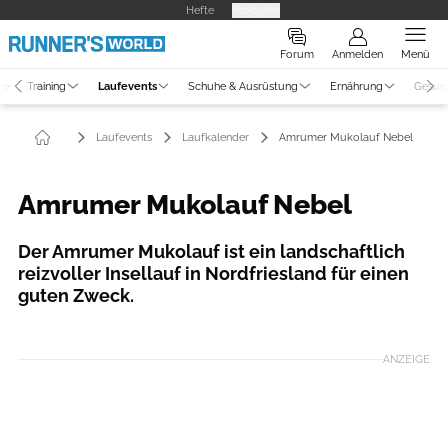
Hefte
Produkte
Forum
Anmelden
Menü
ne
Training
Laufevents
Schuhe & Ausrüstung
Ernährung
Gesun
Laufevents
Laufkalender
Amrumer Mukolauf Nebel
Amrumer Mukolauf Nebel
Der Amrumer Mukolauf ist ein landschaftlich
reizvoller Insellauf in Nordfriesland für einen
guten Zweck.
ANZEIGE