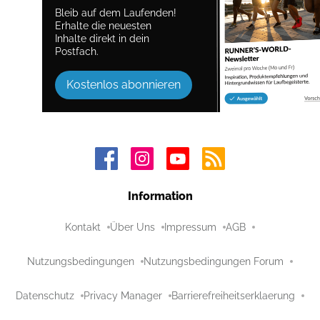
Bleib auf dem Laufenden!
Erhalte die neuesten
Inhalte direkt in dein
Postfach.
Kostenlos abonnieren
Information
Kontakt
Über Uns
Impressum
AGB
Nutzungsbedingungen
Nutzungsbedingungen Forum
Datenschutz
Privacy Manager
Barrierefreiheitserklaerung