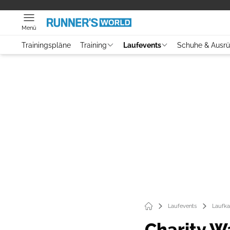
Menü
Trainingspläne
Training
Laufevents
Schuhe & Ausr
Laufevents
Laufka
Charity W