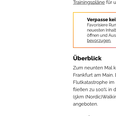
Trainingspläne
für 
Verpasse ke
Favorisiere Ru
neuesten Inhal
öffnen und Aus
bevorzugen.
Überblick
Zum neunten Mal k
Frankfurt am Main. 
Flutkatastrophe im
fließen zu 100% in
(5km (Nordic)Walk
angeboten.