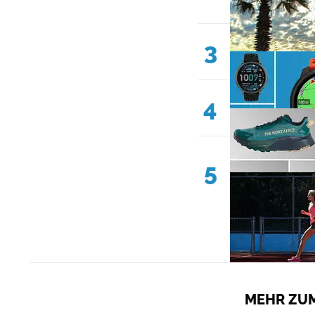
3
4
5
MEHR ZUM