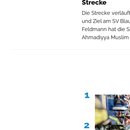
Strecke
Die Strecke verläuf
und Ziel am SV Blau
Feldmann hat die Sc
Ahmadiyya Muslim 
1
2