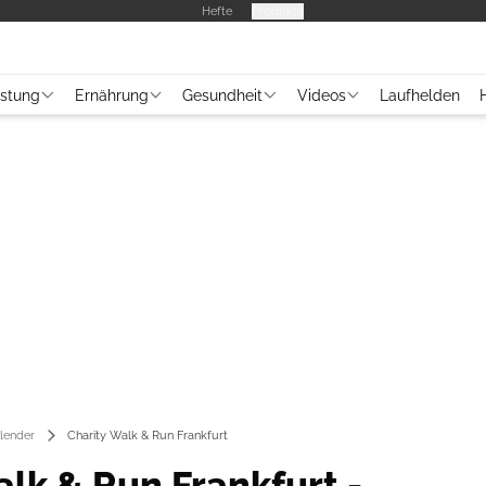
Hefte
Produkte
üstung
Ernährung
Gesundheit
Videos
Laufhelden
lender
Charity Walk & Run Frankfurt
alk & Run Frankfurt -