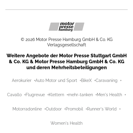
©
2026
Motor Presse Hamburg GmbH & Co. KG
Verlagsgesellschaft
Weitere Angebote der Motor Presse Stuttgart GmbH
& Co. KG & Motor Presse Hamburg GmbH & Co. KG
und deren Mehrheitsbeteiligungen
Aerokurier
Auto Motor und Sport
BikeX
Caravaning
Cavallo
Flugrevue
Klettern
mehr-tanken
Men's Health
Motorradonline
Outdoor
Promobil
Runner's World
Women's Health