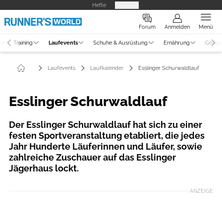
Hefte
Produkte
Forum
Anmelden
Menü
ne
Training
Laufevents
Schuhe & Ausrüstung
Ernährung
Gesun
Laufevents
Laufkalender
Esslinger Schurwaldlauf
Esslinger Schurwaldlauf
Der Esslinger Schurwaldlauf hat sich zu einer
festen Sportveranstaltung etabliert, die jedes
Jahr Hunderte Läuferinnen und Läufer, sowie
zahlreiche Zuschauer auf das Esslinger
Jägerhaus lockt.
ANZEIGE