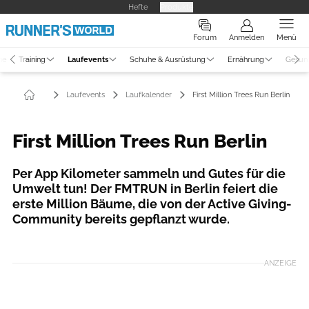
Hefte
Produkte
Forum
Anmelden
Menü
ne
Training
Laufevents
Schuhe & Ausrüstung
Ernährung
Gesun
Laufevents
Laufkalender
First Million Trees Run Berlin
First Million Trees Run Berlin
Per App Kilometer sammeln und Gutes für die
Umwelt tun! Der FMTRUN in Berlin feiert die
erste Million Bäume, die von der Active Giving-
Community bereits gepflanzt wurde.
Foto: FMTRUN Berlin/Active Giving
ANZEIGE