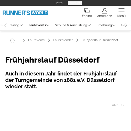
Hefte
Produkte
Forum
Anmelden
Menü
ne
Training
Laufevents
Schuhe & Ausrüstung
Ernährung
Gesun
Laufevents
Laufkalender
Frühjahrslauf Düsseldorf
Frühjahrslauf Düsseldorf
Auch in diesem Jahr findet der Frühjahrslauf
der Turngemeinde von 1881 e.V. Düsseldorf
wieder statt.
ANZEIGE