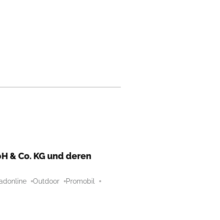
H & Co. KG und deren
adonline
Outdoor
Promobil