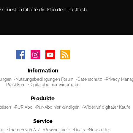
neuesten Inhalte direkt in dein Postfach.
Information
ungen
Nutzungsbedingungen Forum
Datenschutz
Privacy Mana
Praktikum
Digitalabo hier widerrufen
Produkte
Reisen
PUR Abo
Pur-Abo hier kündigen
Widerruf digitaler Käufe
Service
ne
Themen von A-Z
Gewinnspiele
Deals
Newsletter