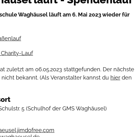
chule Waghäusel läuft am 6. Mai 2023 wieder für
raßenlauf
Charity-Lauf
hat zuletzt am
06.05.2023
stattgefunden. Der nächste
 nicht bekannt. (Als Veranstalter kannst du
hier
den
ort
chulstr. 5
(Schulhof der GMS Waghäusel)
eusel.jimdofree.com
waghaeusel.de