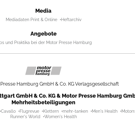
Media
Mediadaten Print & Online
Heftarchiv
Angebote
bs und Praktika bei der Motor Presse Hamburg
 Presse Hamburg GmbH & Co. KG Verlagsgesellschaft
uttgart GmbH & Co. KG & Motor Presse Hamburg Gmb
Mehrheitsbeteiligungen
Cavallo
Flugrevue
Klettern
mehr-tanken
Men's Health
Motorr
Runner's World
Women's Health