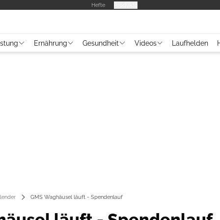
Hefte
Produkte
üstung
Ernährung
Gesundheit
Videos
Laufhelden
lender
GMS Waghäusel läuft - Spendenlauf
usel läuft - Spendenlauf