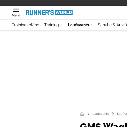
Menü
Trainingspläne
Training
Laufevents
Schuhe & Ausr
Laufevents
Laufka
GMS Waghä