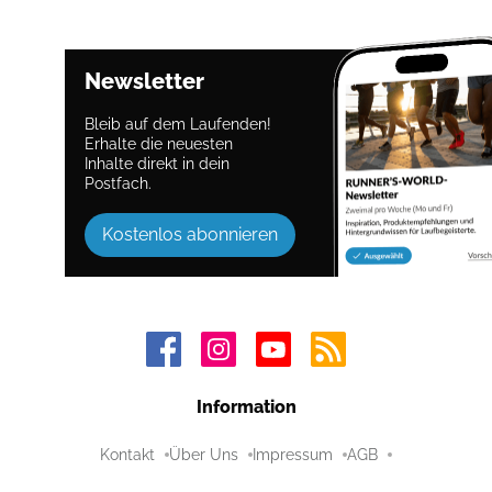
Newsletter
Bleib auf dem Laufenden!
Erhalte die neuesten
Inhalte direkt in dein
Postfach.
Kostenlos abonnieren
Information
Kontakt
Über Uns
Impressum
AGB