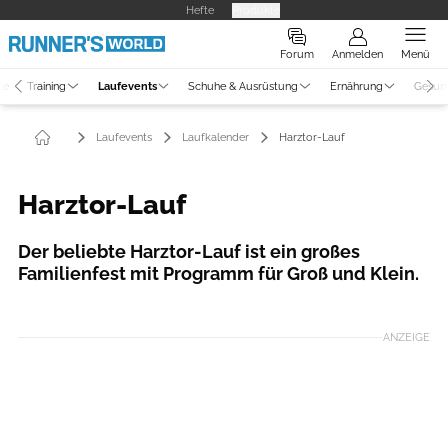
Hefte
Produkte
Forum
Anmelden
Menü
ne
Training
Laufevents
Schuhe & Ausrüstung
Ernährung
Gesun
Laufevents
Laufkalender
Harztor-Lauf
Harztor-Lauf
Der beliebte Harztor-Lauf ist ein großes
Familienfest mit Programm für Groß und Klein.
ANZEIGE